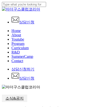
Skip
to
Close
main
Search
content
상담신청
Menu
Home
About
Youtube
Program
Curriculum
R&D
SummerCamp
Contact
상
담
신
청
하
기
상
담
신
청
소식&공지