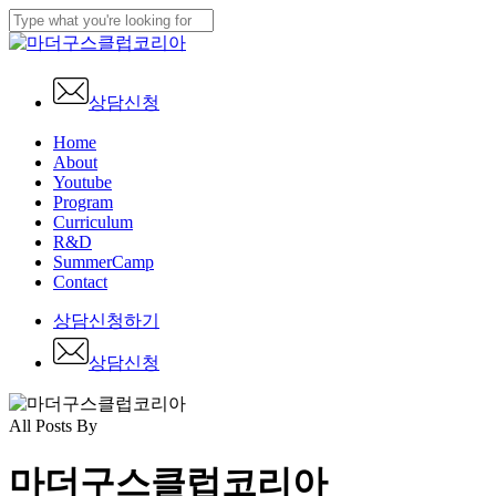
Skip
to
Close
main
Search
content
상담신청
Menu
Home
About
Youtube
Program
Curriculum
R&D
SummerCamp
Contact
상
담
신
청
하
기
상
담
신
청
All Posts By
마더구스클럽코리아