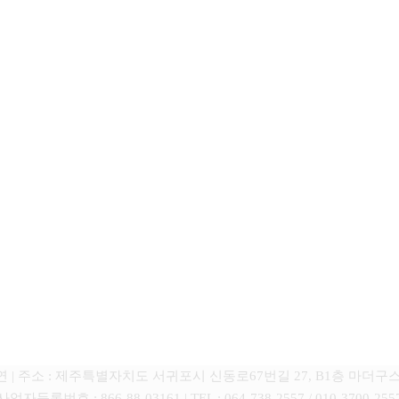
(주) 마더구스클럽코리아
다연 | 주소 : 제주특별자치도 서귀포시 신동로67번길 27, B1층 마더
사업자등록번호 : 866-88-03161 | TEL : 064-738-2557 / 010-3700-255