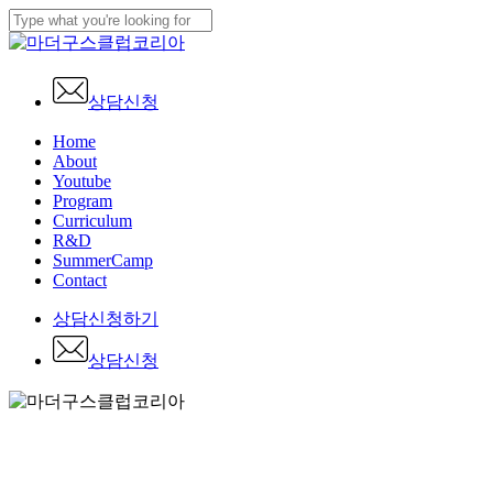
Skip
to
Close
main
Search
content
상담신청
Menu
Home
About
Youtube
Program
Curriculum
R&D
SummerCamp
Contact
상
담
신
청
하
기
상
담
신
청